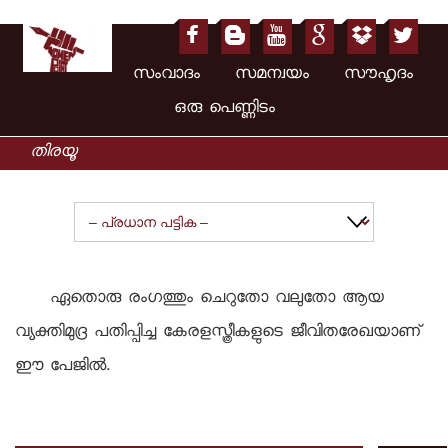
സംവാദം സമന്വയം സൗഹൃദം
ഒരു പെണ്ണിടം
ഏതൊരു രംഗത്തും ചെറുതോ വലുതോ ആയ
വ്യക്തിമുദ്ര പതിപ്പിച്ച കേരളസ്ത്രീകളുടെ ജീവിതരേഖയാണ്
ഈ പേജില്‍.