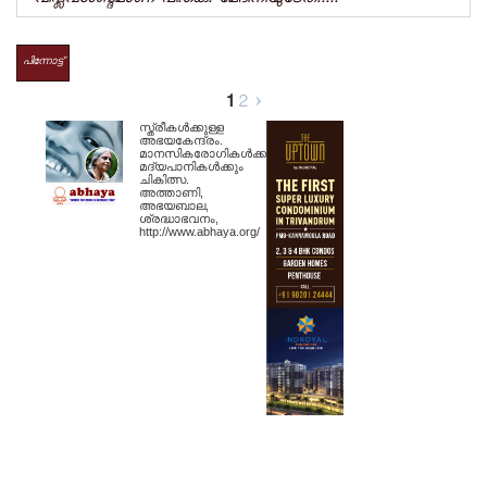
പിന്നോട്ട്
1
2
›
സ്ത്രീകള്‍ക്കുള്ള
അഭയകേന്ദ്രം.
മാനസികരോഗികള്‍ക്കും
മദ്യപാനികള്‍ക്കും
ചികിത്സ.
അത്താണി,
അഭയബാല,
ശ്രദ്ധാഭവനം,
http://www.abhaya.org/