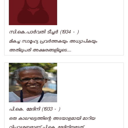
സി.കെ.പാര്‍വതി ടീച്ചര്‍ (1934 - )
മികച്ച സാമൂഹ്യ പ്രവര്‍ത്തകയും അധ്യാപികയും
അതിലുപരി അക്ഷരങ്ങളിലൂടെ....
പി.കെ. മേദിനി (1933 - )
ഒരു കാലഘട്ടത്തിന്റെ അടയാളമായി മാറിയ
വിപ്ലവശബ്ദമാണ് പി.കെ. മേദിനിയുടേത്.....