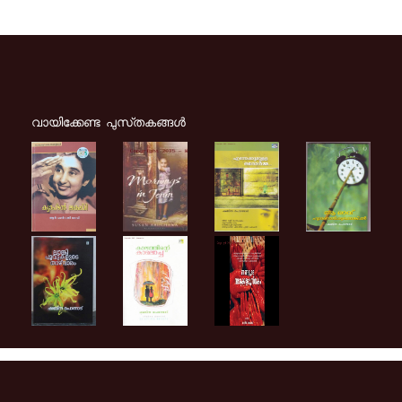
വായിക്കേണ്ട പുസ്‌തകങ്ങള്‍