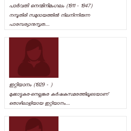
പാര്‍വതി നെന്മിനിമംഗലം (1911 - 1947)
നമ്പൂതിരി സമുദായത്തില്‍ നിലനിന്നിരുന്ന
പാരമ്പര്യാനുസൃത....
ഇറ്റിയാനം (1929 - )
മുക്കാട്ടുകര-നെല്ലങ്കര കര്‍ഷകസമരത്തിലൂടെയാണ്
തൊഴിലാളിയായ ഇറ്റിയാനം....