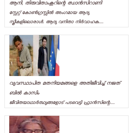
ആനി, തിരുവിതാംകൂറിന്റെ ഝാൻസിറാണി
സ്റ്റേറ്റ് കോൺഗ്രസ്സിൽ അംഗമായ ആദ്യ
സ്ത്രീകളിലൊരാൾ. ആദ്യ വനിതാ നിർവാഹക....
വ്യവസ്ഥാപിത മതനിയമങ്ങളെ അതിജീവിച്ച് നജത്
ബില്‍ കാസിം
ജീവിതയാഥാര്‍ത്ഥ്യങ്ങളോട് പടവെട്ടി ഫ്രാന്‍സിന്റെ....