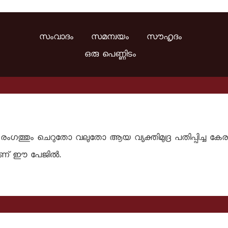
സംവാദം സമന്വയം സൗഹൃദം
ഒരു പെണ്ണിടം
ഗത്തും ചെറുതോ വലുതോ ആയ വ്യക്തിമുദ്ര പതിപ്പിച്ച കേരളസ
് ഈ പേജില്‍.