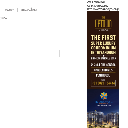
അഭയബാല,
ശ്രദ്ധാഭവനം,
ി
|
ഭാഷ
|
കായികം
|
http://www.abhaya.org/
യമം