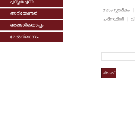
പുസ്തകച്ചന്ത
സാംസ്കാരികം
|
അറിയേണ്ടത്
പരിസ്ഥിതി
|
വി
ഞങ്ങള്‍ക്കൊപ്പം
മേല്‍വിലാസം
പിന്നോട്ട്