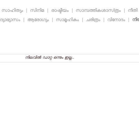
സാഹിത്യം
|
സിനിമ
|
രാഷ്ടീയം
|
സാമ്പത്തികശാസ്‌ത്രം
|
നീത
ദ്യാഭ്യാസം
|
ആരോഗ്യം
|
സാമൂഹികം
|
ചരിത്രം
|
വിനോദം
|
നി
നിലവില്‍ ഡാറ്റ ഒന്നും ഇല്ല..