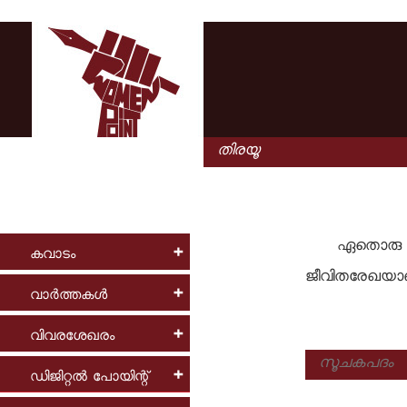
ഏതൊരു രം
കവാടം
ജീവിതരേഖയാണ
വാര്‍ത്തകള്‍
വിവരശേഖരം
ഡിജിറ്റല്‍ പോയിന്റ്