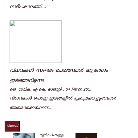
സമീപകാലത്ത്....
വിധവകള്‍ സംഘം ചേരുമ്പോള്‍ ആകാശം
ഇടിഞ്ഞുവീഴുന്നു
ജെ. ദേവിക, എ.കെ. രാജശ്രീ , 04 March 2015
വിധവകള്‍ പൊതു ഇടങ്ങളില്‍ പ്രത്യക്ഷപ്പെടുമ്പോള്‍
ആരൊക്കെയാണ്‌....
പിന്നോട്ട്
സ്ത്രീകള്‍ക്കുള്ള