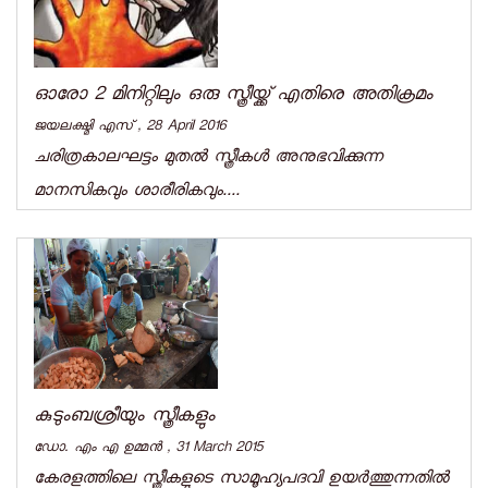
ഓരോ 2 മിനിറ്റിലും ഒരു സ്ത്രീയ്ക്ക് എതിരെ അതിക്രമം
ജയലക്ഷ്മി എസ് , 28 April 2016
ചരിത്രകാലഘട്ടം മുതല്‍ സ്ത്രീകള്‍ അനുഭവിക്കുന്ന
മാനസികവും ശാരീരികവും....
കുടുംബശ്രീയും സ്ത്രീകളും
ഡോ. എം എ ഉമ്മന്‍ , 31 March 2015
കേരളത്തിലെ സ്ത്രീകളുടെ സാമൂഹ്യപദവി ഉയര്‍ത്തുന്നതില്‍