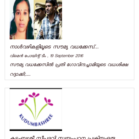
നാള്‍വഴികളിലൂടെ സൗമ്യ വധക്കേസ്...
വിമെന്‍ പോയിന്റ് ടീം , 19 September 2016
സൗമ്യ വധക്കേസില്‍ പ്രതി ഗോവിന്ദച്ചാമിയുടെ വധശിക്ഷ
റദ്ദാക്കി;....