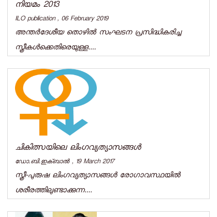
നിയമം 2013
ILO publication , 06 February 2019
അന്തര്‍ദേശീയ തൊഴില്‍ സംഘടന പ്രസിദ്ധികരിച്ച
സ്ത്രീകള്‍ക്കെതിരെയുള്ള....
ചികിത്സയിലെ ലിംഗവ്യത്യാസങ്ങള്‍
ഡോ.ബി.ഇക്ബാല്‍ , 19 March 2017
സ്ത്രീ-പുരുഷ ലിംഗവ്യത്യാസങ്ങള്‍ രോഗാവസ്ഥയില്‍
ശരീരത്തിലുണ്ടാക്കുന്ന....