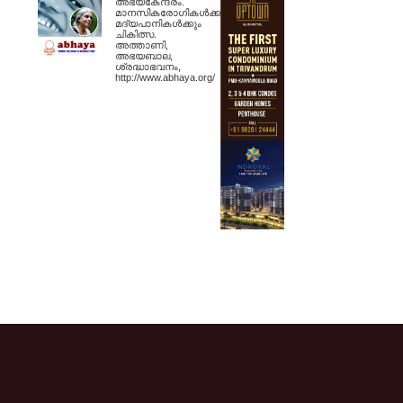
അഭയകേന്ദ്രം.
മാനസികരോഗികള്‍ക്കും
മദ്യപാനികള്‍ക്കും
ചികിത്സ.
അത്താണി,
അഭയബാല,
ശ്രദ്ധാഭവനം,
http://www.abhaya.org/