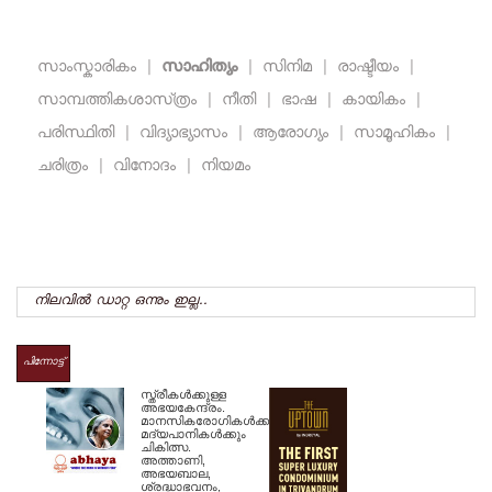
സാംസ്കാരികം
|
സാഹിത്യം
|
സിനിമ
|
രാഷ്ടീയം
|
സാമ്പത്തികശാസ്‌ത്രം
|
നീതി
|
ഭാഷ
|
കായികം
|
പരിസ്ഥിതി
|
വിദ്യാഭ്യാസം
|
ആരോഗ്യം
|
സാമൂഹികം
|
ചരിത്രം
|
വിനോദം
|
നിയമം
നിലവില്‍ ഡാറ്റ ഒന്നും ഇല്ല..
പിന്നോട്ട്
സ്ത്രീകള്‍ക്കുള്ള
അഭയകേന്ദ്രം.
മാനസികരോഗികള്‍ക്കും
മദ്യപാനികള്‍ക്കും
ചികിത്സ.
അത്താണി,
അഭയബാല,
ശ്രദ്ധാഭവനം,