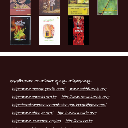
ശ്രദ്ധിക്കേണ്ട വെബ്സൈറ്റുകളും ബ്ളോഗുകളും
http://www.menstrupedia.com/
www.sakhikerala.org
http://www.anveshi.org.in/
http://www.sewakerala.org/
http://keralawomenscommission.gov.in/vanithaweb/en/
http://www.abhaya.org/
http://www.kswdc.org/
http://www.unwomen.org/en
http://ncw.nic.in/