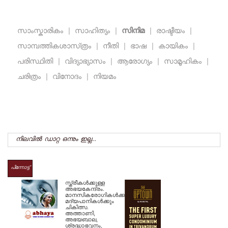
സാംസ്കാരികം
|
സാഹിത്യം
|
സിനിമ
|
രാഷ്ടീയം
|
സാമ്പത്തികശാസ്‌ത്രം
|
നീതി
|
ഭാഷ
|
കായികം
|
പരിസ്ഥിതി
|
വിദ്യാഭ്യാസം
|
ആരോഗ്യം
|
സാമൂഹികം
|
ചരിത്രം
|
വിനോദം
|
നിയമം
നിലവില്‍ ഡാറ്റ ഒന്നും ഇല്ല..
പിന്നോട്ട്
സ്ത്രീകള്‍ക്കുള്ള
അഭയകേന്ദ്രം.
മാനസികരോഗികള്‍ക്കും
മദ്യപാനികള്‍ക്കും
ചികിത്സ.
അത്താണി,
അഭയബാല,
ശ്രദ്ധാഭവനം,