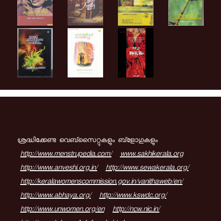
ശ്രദ്ധിക്കേണ്ട വെബ്സൈറ്റുകളും ബ്ളോഗുകളും
http://www.menstrupedia.com/
www.sakhikerala.org
http://www.anveshi.org.in/
http://www.sewakerala.org/
http://keralawomenscommission.gov.in/vanithaweb/en/
http://www.abhaya.org/
http://www.kswdc.org/
http://www.unwomen.org/en
http://ncw.nic.in/