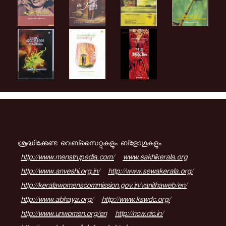
ശ്രദ്ധിക്കേണ്ട വെബ്സൈറ്റുകളും ബ്ളോഗുകളും
http://www.menstrupedia.com/
www.sakhikerala.org
http://www.anveshi.org.in/
http://www.sewakerala.org/
http://keralawomenscommission.gov.in/vanithaweb/en/
http://www.abhaya.org/
http://www.kswdc.org/
http://www.unwomen.org/en
http://ncw.nic.in/