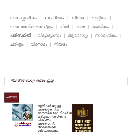
സാംസ്കാരികം
|
സാഹിത്യം
|
സിനിമ
|
രാഷ്ടീയം
|
സാമ്പത്തികശാസ്‌ത്രം
|
നീതി
|
ഭാഷ
|
കായികം
|
പരിസ്ഥിതി
|
വിദ്യാഭ്യാസം
|
ആരോഗ്യം
|
സാമൂഹികം
|
ചരിത്രം
|
വിനോദം
|
നിയമം
നിലവില്‍ ഡാറ്റ ഒന്നും ഇല്ല..
പിന്നോട്ട്
സ്ത്രീകള്‍ക്കുള്ള
അഭയകേന്ദ്രം.
മാനസികരോഗികള്‍ക്കും
മദ്യപാനികള്‍ക്കും
ചികിത്സ.
അത്താണി,
അഭയബാല,
ശ്രദ്ധാഭവനം,