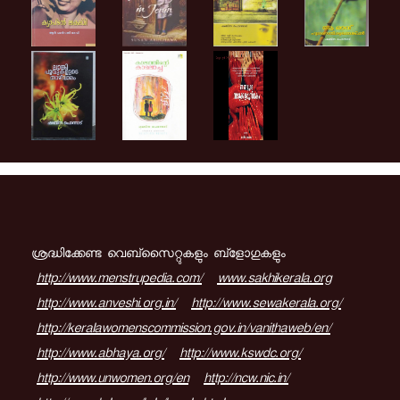
ശ്രദ്ധിക്കേണ്ട വെബ്സൈറ്റുകളും ബ്ളോഗുകളും
http://www.menstrupedia.com/
www.sakhikerala.org
http://www.anveshi.org.in/
http://www.sewakerala.org/
http://keralawomenscommission.gov.in/vanithaweb/en/
http://www.abhaya.org/
http://www.kswdc.org/
http://www.unwomen.org/en
http://ncw.nic.in/