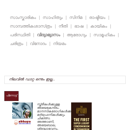
സാംസ്കാരികം
|
സാഹിത്യം
|
സിനിമ
|
രാഷ്ടീയം
|
സാമ്പത്തികശാസ്‌ത്രം
|
നീതി
|
ഭാഷ
|
കായികം
|
പരിസ്ഥിതി
|
വിദ്യാഭ്യാസം
|
ആരോഗ്യം
|
സാമൂഹികം
|
ചരിത്രം
|
വിനോദം
|
നിയമം
നിലവില്‍ ഡാറ്റ ഒന്നും ഇല്ല..
പിന്നോട്ട്
സ്ത്രീകള്‍ക്കുള്ള
അഭയകേന്ദ്രം.
മാനസികരോഗികള്‍ക്കും
മദ്യപാനികള്‍ക്കും
ചികിത്സ.
അത്താണി,
അഭയബാല,
ശ്രദ്ധാഭവനം,