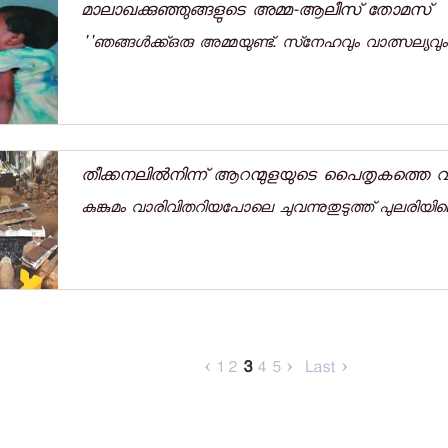
മാലാഖക്കുഞ്ഞുങ്ങളുടെ അമ്മ-ആലീസ് തോമസ്
''ഞങ്ങള്‍ക്ക്ഒരു അമ്മയുണ്ട്. സ്‌നേഹവും വാത്സല്യവും
തീക്കനലിൽനിന്ന് ആറന്മുളയുടെ പൈതൃകത്തെ വാ
കുങ്കുമം വാരിവിതറിയപോലെ ചുവന്നുതുടുത്ത് പുലരിയില
‹
1
2
3
4
5
›
Last ›