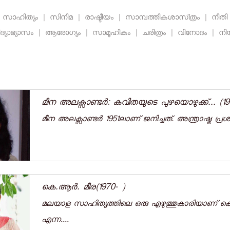
സാഹിത്യം
|
സിനിമ
|
രാഷ്ടീയം
|
സാമ്പത്തികശാസ്‌ത്രം
|
നീത
ദ്യാഭ്യാസം
|
ആരോഗ്യം
|
സാമൂഹികം
|
ചരിത്രം
|
വിനോദം
|
നി
മീന അലക്സാണ്ടർ: കവിതയുടെ പുഴയൊഴുക്ക്... (19
മീന അലക്സാണ്ടർ 1951ലാണ് ജനിച്ചത്. അന്ത്രാഷ്ട്ര പ്ര
കെ.ആർ. മീര(1970- )
മലയാള സാഹിത്യത്തിലെ ഒരു എഴുത്തുകാരിയാണ്‌ 
എന്ന....