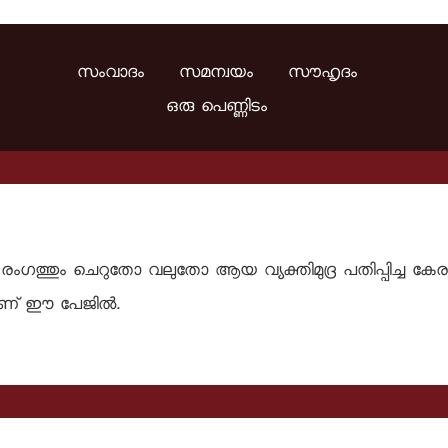
സംവാദം സമന്വയം സൗഹൃദം
ഒരു പെണ്ണിടം
ഗത്തും ചെറുതോ വലുതോ ആയ വ്യക്തിമുദ്ര പതിപ്പിച്ച കേരളസ
് ഈ പേജില്‍.