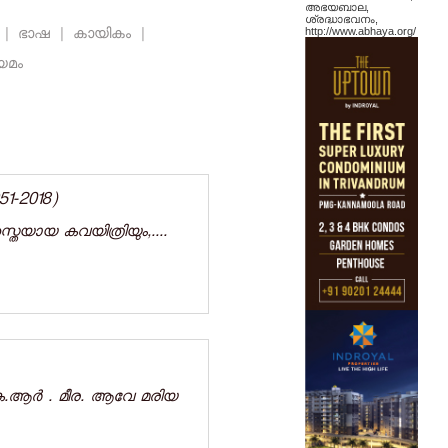
അഭയബാല,
ശ്രദ്ധാഭവനം,
ി
|
ഭാഷ
|
കായികം
|
http://www.abhaya.org/
യമം
51-2018)
ശസ്തയായ കവയിത്രിയും,....
കെ.ആർ . മീര. ആവേ മരിയ