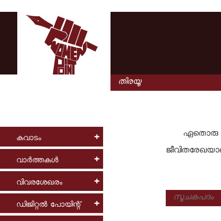
ഏതൊരു രം
കവാടം
ജീവിതരേഖയാണ
വാര്‍ത്തകള്‍
വിവരശേഖരം
ഡിജിറ്റല്‍ പോയിന്റ്