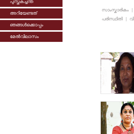
പുസ്തകച്ചന്ത
സാംസ്കാരികം
|
അറിയേണ്ടത്
പരിസ്ഥിതി
|
വി
ഞങ്ങള്‍ക്കൊപ്പം
മേല്‍വിലാസം