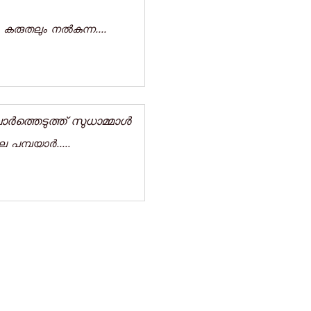
 കരുതലും നല്‍കുന്ന....
ർത്തെടുത്ത് സുധാമ്മാൾ
െ പമ്പയാർ.....