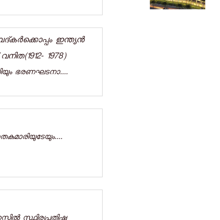
ർക്കൊപ്പം ഇന്ത്യന്‍
നിത(1912- 1978)
ണിയും ഭരണഘടനാ....
കുമാരിയുടേയും....
ല്‍ സ്ഥിരപ്രതിഷ്ഠ