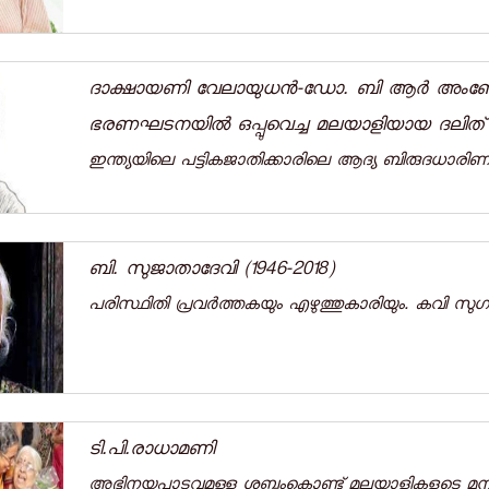
ദാക്ഷായണി വേലായുധൻ-ഡോ. ബി ആര്‍ അംബേദ്‌ക
ഭരണഘടനയില്‍ ഒപ്പുവെച്ച മലയാളിയായ ദലിത് വ
ഇന്ത്യയിലെ പട്ടികജാതിക്കാരിലെ ആദ്യ ബിരുദധാരി
ബി. സുജാതാദേവി (1946-2018)
പരിസ്ഥിതി പ്രവര്‍ത്തകയും എഴുത്തുകാരിയും. കവി സുഗത
ടി.പി.രാധാമണി
അഭിനയപാടവമുള്ള ശബ്ദംകൊണ്ട് മലയാളികളുടെ മനസ്സി