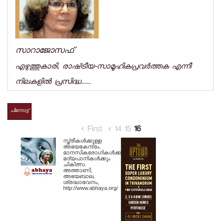
സാറാജോസഫ്‌
എഴുത്തുകാരി, രാഷ്‌ട്രീയ-സാമൂഹികപ്രവര്‍ത്തക എന്നീ
നിലകളില്‍ പ്രസിദ്ധ.....
പിന്നോട്ട്
‹ First
‹
14
15
16
സ്ത്രീകള്‍ക്കുള്ള
അഭയകേന്ദ്രം.
മാനസികരോഗികള്‍ക്കും
മദ്യപാനികള്‍ക്കും
ചികിത്സ.
അത്താണി,
അഭയബാല,
ശ്രദ്ധാഭവനം,
http://www.abhaya.org/