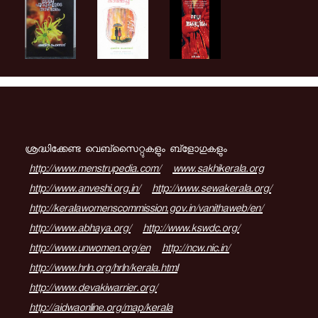
ശ്രദ്ധിക്കേണ്ട വെബ്സൈറ്റുകളും ബ്ളോഗുകളും
http://www.menstrupedia.com/
www.sakhikerala.org
http://www.anveshi.org.in/
http://www.sewakerala.org/
http://keralawomenscommission.gov.in/vanithaweb/en/
http://www.abhaya.org/
http://www.kswdc.org/
http://www.unwomen.org/en
http://ncw.nic.in/
http://www.hrln.org/hrln/kerala.html
http://www.devakiwarrier.org/
http://aidwaonline.org/map/kerala