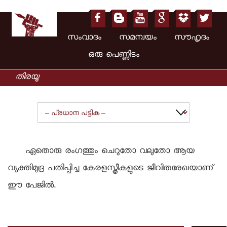
സംവാദം സമന്വയം സൗഹൃദം
ഒരു പെണ്ണിടം
ഏതൊരു രംഗത്തും ചെറുതോ വലുതോ ആയ
വ്യക്തിമുദ്ര പതിപ്പിച്ച കേരളസ്ത്രീകളുടെ ജീവിതരേഖയാണ്
ഈ പേജില്‍.