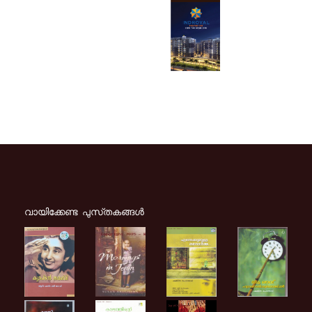
വായിക്കേണ്ട പുസ്‌തകങ്ങള്‍