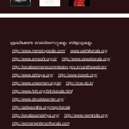
ശ്രദ്ധിക്കേണ്ട വെബ്സൈറ്റുകളും ബ്ളോഗുകളും
http://www.menstrupedia.com/
www.sakhikerala.org
http://www.anveshi.org.in/
http://www.sewakerala.org/
http://keralawomenscommission.gov.in/vanithaweb/en/
http://www.abhaya.org/
http://www.kswdc.org/
http://www.unwomen.org/en
http://ncw.nic.in/
http://www.hrln.org/hrln/kerala.html
http://www.devakiwarrier.org/
http://aidwaonline.org/map/kerala
http://keralasamakhya.org/
http://www.nwmindia.org/
http://womenwritersofkerala.com