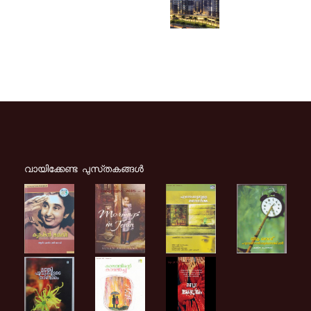
വായിക്കേണ്ട പുസ്‌തകങ്ങള്‍