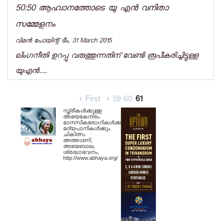
50:50 ആഹ്വാനത്തോടെ യു എന്‍ വനിതാ
സമ്മേളനം
വിമന്‍ പോയിന്റ് ടീം, 31 March 2015
ലിംഗനീതി ഉറപ്പു വരുത്തുന്നതിന്‌ വേണ്ടി രൂപീകരിച്ചിട്ടുള്ള
യുഎന്‍....
‹ First
‹
59
60
61
സ്ത്രീകള്‍ക്കുള്ള
അഭയകേന്ദ്രം.
മാനസികരോഗികള്‍ക്കും
മദ്യപാനികള്‍ക്കും
ചികിത്സ.
അത്താണി,
അഭയബാല,
ശ്രദ്ധാഭവനം,
http://www.abhaya.org/