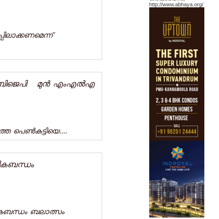
http://www.abhaya.org/
ാക്കണമെന്ന്‌
്ട ബിജെപി മുന്‍ എംഎല്‍എ
ത പെൺകുട്ടിയെ....
ികബന്ധം
കബന്ധം ബലാത്സം​