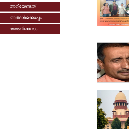
അറിയേണ്ടത്
ഞങ്ങള്‍ക്കൊപ്പം
മേല്‍വിലാസം