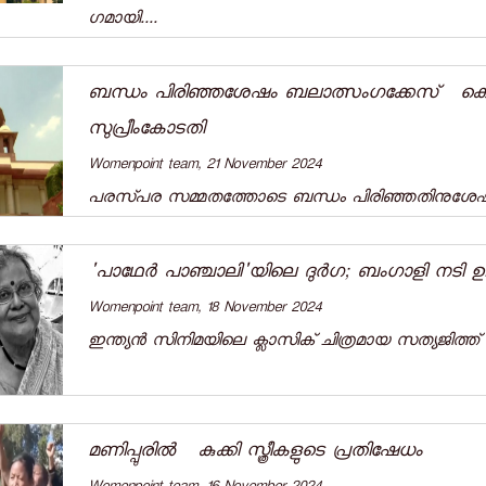
ഗമായി....
ബന്ധം പിരിഞ്ഞശേഷം ബലാത്സംഗക്കേസ്‌ കൊടുക്ക
സുപ്രീംകോടതി
Womenpoint team, 21 November 2024
പരസ്‌പര സമ്മതത്തോടെ ബന്ധം പിരിഞ്ഞതിനുശേഷം 
'പാഥേര്‍ പാഞ്ചാലി'യിലെ ദുര്‍ഗ; ബംഗാളി നടി ഉമാ
Womenpoint team, 18 November 2024
ഇന്ത്യന്‍ സിനിമയിലെ ക്ലാസിക് ചിത്രമായ സത്യജിത്ത് 
മണിപ്പുരിൽ കുക്കി സ്ത്രീകളുടെ പ്രതിഷേധം