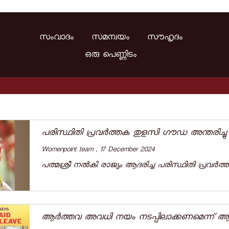
സംവാദം സമന്വയം സൗഹൃദം
ഒരു പെണ്ണിടം
പരിസ്ഥിതി പ്രവർത്തക തുളസി ​ഗൗഡ അന്തരിച്ചു
Womenpoint team , 17 December 2024
പത്മശ്രീ നൽകി രാജ്യം ആദരിച്ച പരിസ്ഥിതി പ്രവർത്
ആർത്തവ അവധി നയം നടപ്പിലാക്കണമെന്ന്‌ ആവശ