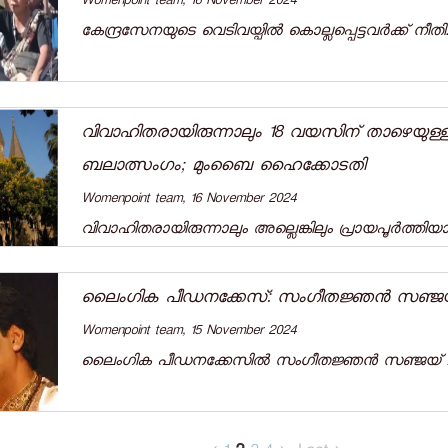
Womenpoint team, 16 November 2024
കേന്ദ്രസേനയുടെ വെടിവയ്പിൽ കൊല്ലപ്പെട്ടവർക്ക്‌ നീതി..
വിവാഹിതരായിരുന്നാലും 18 വയസിന് താഴെയു
ബലാത്സംഗം; മുംബൈ ഹൈക്കോടതി
Womenpoint team, 16 November 2024
വിവാഹിതരായിരുന്നാലും അല്ലെങ്കിലും പ്രായപൂര്‍ത്തി
ലൈംഗിക പീഡനക്കേസ്: സംഗീതജ്ഞൻ സഞ്ജയ് 
Womenpoint team, 15 November 2024
ലൈം​ഗിക പീഡനക്കേസിൽ സം​ഗീതജ്ഞൻ സഞ്ജയ് ചക്ര