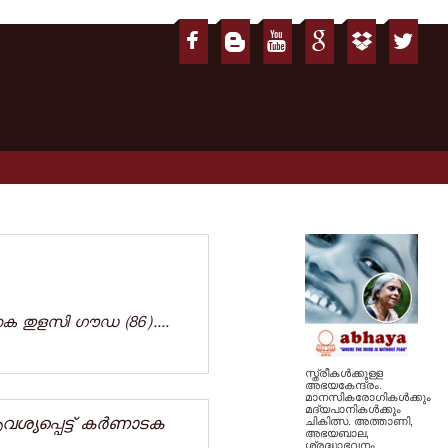
തക തുളസി ​ഗൗഡ (86)....
സ്ത്രീകള്‍ക്കുള്ള
അഭയകേന്ദ്രം.
മാനസികരോഗികള്‍ക്കും
മദ്യപാനികള്‍ക്കും
്യപ്പെട്ട്‌ കർണാടക
ചികിത്സ. അത്താണി,
അഭയബാല,
ശ്രദ്ധാഭവനം,