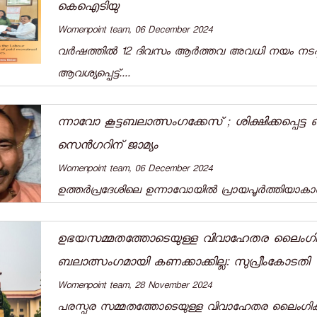
കെഐടിയു
Womenpoint team, 06 December 2024
വർഷത്തിൽ 12 ദിവസം ആർത്തവ അവധി നയം നടപ്പില
ആവശ്യപ്പെട്ട്‌....
ന്നാവോ കൂട്ടബലാത്സംഗക്കേസ് ; ശിക്ഷിക്കപ്പെട
സെൻഗറിന്‌ ജാമ്യം
Womenpoint team, 06 December 2024
ഉത്തർപ്രദേശിലെ ഉന്നാവോയിൽ പ്രായപൂർത്തിയാകാത്
ഉഭയസമ്മതത്തോടെയുള്ള വിവാഹേതര ലൈംഗ
ബലാത്സംഗമായി കണക്കാക്കില്ല: സുപ്രീംകോടതി
Womenpoint team, 28 November 2024
പരസ്പര സമ്മതത്തോടെയുള്ള വിവാഹേതര ലൈം​ഗി