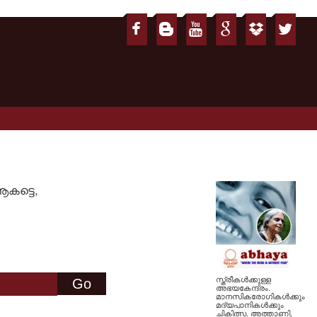
ആകട്ടെ,
സ്ത്രീകള്‍ക്കുള്ള
അഭയകേന്ദ്രം.
മാനസികരോഗികള്‍ക്കും
മദ്യപാനികള്‍ക്കും
ചികിത്സ. അത്താണി,