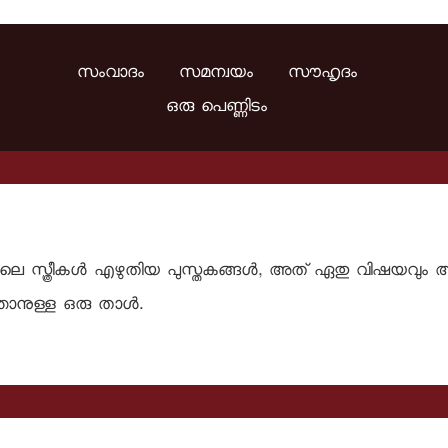
സംവാദം സമന്വയം സൗഹൃദം
ഒരു പെണ്ണിടം
ലെ സ്ത്രീകള്‍ എഴുതിയ പുസ്തകങ്ങള്‍, അത് ഏതു വിഷയവും 
താനുള്ള ഒരു താള്‍.