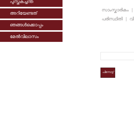
പുസ്തകച്ചന്ത
സാംസ്കാരികം
|
അറിയേണ്ടത്
പരിസ്ഥിതി
|
വി
ഞങ്ങള്‍ക്കൊപ്പം
മേല്‍വിലാസം
പിന്നോട്ട്