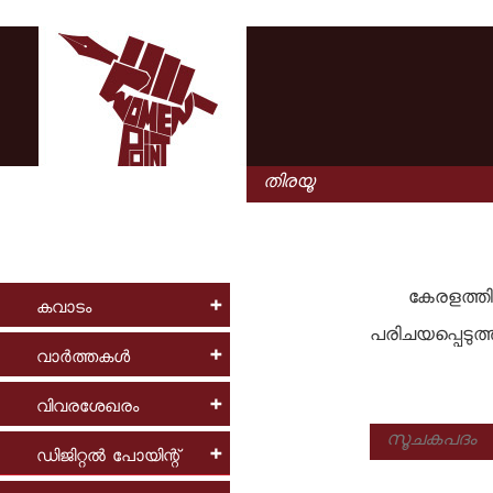
കേരളത്തി
കവാടം
പരിചയപ്പെടുത്
വാര്‍ത്തകള്‍
വിവരശേഖരം
ഡിജിറ്റല്‍ പോയിന്റ്