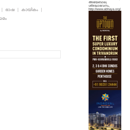
അഭയബാല,
ശ്രദ്ധാഭവനം,
ി
|
ഭാഷ
|
കായികം
|
http://www.abhaya.org/
യമം