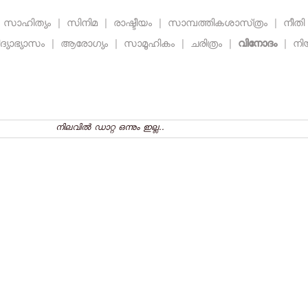
സാഹിത്യം
|
സിനിമ
|
രാഷ്ടീയം
|
സാമ്പത്തികശാസ്‌ത്രം
|
നീത
ദ്യാഭ്യാസം
|
ആരോഗ്യം
|
സാമൂഹികം
|
ചരിത്രം
|
വിനോദം
|
നി
നിലവില്‍ ഡാറ്റ ഒന്നും ഇല്ല..