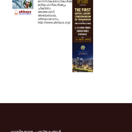
മാനസികരോഗികള്‍ക്കും
മദ്യപാനികള്‍ക്കും
ചികിത്സ.
അത്താണി,
അഭയബാല,
ശ്രദ്ധാഭവനം,
http://www.abhaya.org/