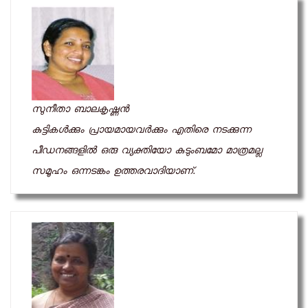
സുനീതാ ബാലകൃഷ്ണന്‍
കുട്ടികള്‍ക്കും പ്രായമായവര്‍ക്കും എതിരെ നടക്കുന്ന
പീഡനങ്ങളില്‍ ഒരു വ്യക്തിയോ കുടുംബമോ മാത്രമല്ല
സമൂഹം ഒന്നടങ്കം ഉത്തരവാദിയാണ്.