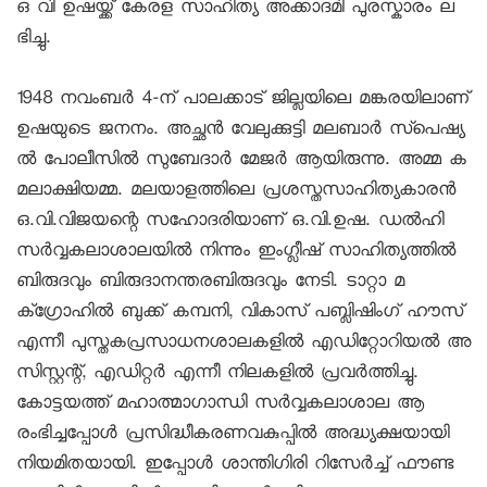
ഒ വി ഉഷയ്ക്ക് കേരള സാഹിത്യ അക്കാദമി പുരസ്കാരം ല
ഭിച്ചു.

1948 നവംബർ 4-ന്‌ പാലക്കാട് ജില്ലയിലെ മങ്കരയിലാണ് 
ഉഷയുടെ ജനനം. അച്ഛൻ വേലുക്കുട്ടി മലബാർ സ്പെഷ്യ
ൽ പോലീസിൽ സുബേദാർ മേജർ ആയിരുന്നു. അമ്മ ക
മലാക്ഷിയമ്മ. മലയാളത്തിലെ പ്രശസ്തസാഹിത്യകാരൻ 
ഒ.വി.വിജയന്റെ സഹോദരിയാണ്‌ ഒ.വി.ഉഷ. ഡൽഹി 
സർവ്വകലാശാലയിൽ നിന്നും ഇംഗ്ലീഷ് സാഹിത്യത്തിൽ 
ബിരുദവും ബിരുദാനന്തരബിരുദവും നേടി. ടാറ്റാ മ
ക്ഗ്രോഹിൽ ബുക്ക്‌ കമ്പനി, വികാസ് പബ്ലിഷിംഗ് ഹൗസ് 
എന്നീ പുസ്തകപ്രസാധനശാലകളിൽ എഡിറ്റോറിയൽ അ
സിസ്റ്റന്റ്‌, എഡിറ്റർ എന്നീ നിലകളിൽ പ്രവർത്തിച്ചു. 
കോട്ടയത്ത് മഹാത്മാഗാന്ധി സർവ്വകലാശാല ആ
രംഭിച്ചപ്പോൾ പ്രസിദ്ധീകരണവകുപ്പിൽ അദ്ധ്യക്ഷയായി 
നിയമിതയായി. ഇപ്പോൾ ശാന്തിഗിരി റിസേർച്ച് ഫൗണ്ട