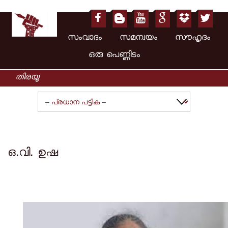
സംവാദം സമന്വയം സൗഹൃദം
ഒരു പെണ്ണിടം
ഒ.വി. ഉഷ