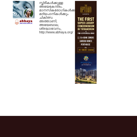
സ്ത്രീകള്‍ക്കുള്ള
അഭയകേന്ദ്രം.
മാനസികരോഗികള്‍ക്കും
മദ്യപാനികള്‍ക്കും
ചികിത്സ.
അത്താണി,
അഭയബാല,
ശ്രദ്ധാഭവനം,
http://www.abhaya.org/