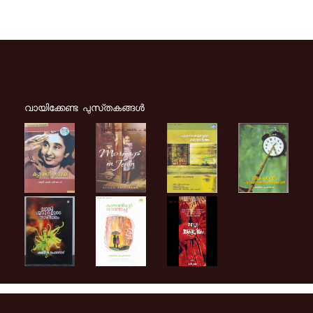
വായിക്കേണ്ട പുസ്‌തകങ്ങള്‍