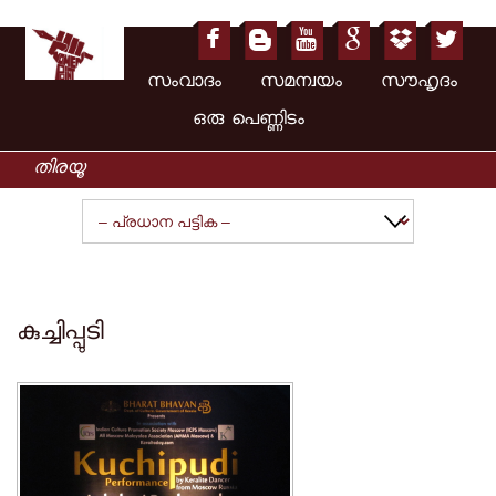
സംവാദം സമന്വയം സൗഹൃദം
ഒരു പെണ്ണിടം
കുച്ചിപ്പുടി