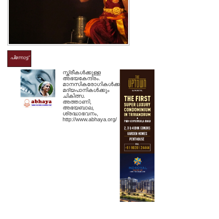
പിന്നോട്ട്
സ്ത്രീകള്‍ക്കുള്ള
അഭയകേന്ദ്രം.
മാനസികരോഗികള്‍ക്കും
മദ്യപാനികള്‍ക്കും
ചികിത്സ.
അത്താണി,
അഭയബാല,
ശ്രദ്ധാഭവനം,
http://www.abhaya.org/