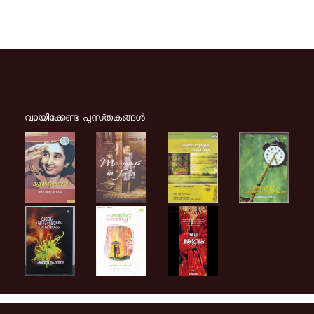
വായിക്കേണ്ട പുസ്‌തകങ്ങള്‍