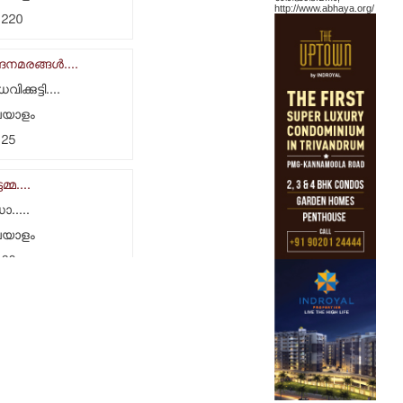
http://www.abhaya.org/
.220
ദനമരങ്ങള്‍....
വിക്കുട്ടി....
ലയാളം
.25
ടമ്മ....
.....
ലയാളം
.60
ുമ....
്വ.....
ലയാളം
115