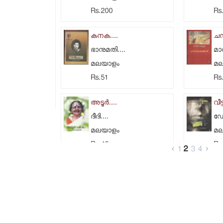
Rs.200
Rs
കനക....
ചന്
ഭാനുമതി....
മാധ
മലയാളം
മ
Rs.51
Rs
അടൂര്‍....
വീട്
ദീദി....
ഡോ
മലയാളം
മ
Rs.40
Rs
‹
1
2
3
4
›
മഴനാരുകള്‍....
സുറ
ശാലിനി....
അഡ
മലയാളം
മ
Rs.50
Rs.