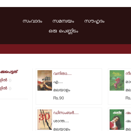
സംവാദം സമന്വയം സൗഹൃദം
ഒരു പെണ്ണിടം
്കപെട്ടത്
വനിതാ....
നീര
ില്‍
()
എ....
മാധ
ില്‍
()
മലയാളം
മ
Rs.90
Rs
ഡിസംബര്‍....
ഷക്
ശാന്ത....
ഷക്
മലയാളം
മ