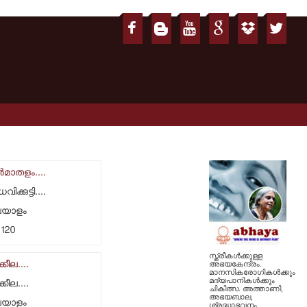
്‍മാതളം....
വിക്കുട്ടി....
ലയാളം
.120
സ്ത്രീകള്‍ക്കുള്ള
കീല....
അഭയകേന്ദ്രം.
മാനസികരോഗികള്‍ക്കും
മദ്യപാനികള്‍ക്കും
കീല....
ചികിത്സ. അത്താണി,
അഭയബാല,
ലയാളം
ശ്രദ്ധാഭവനം,