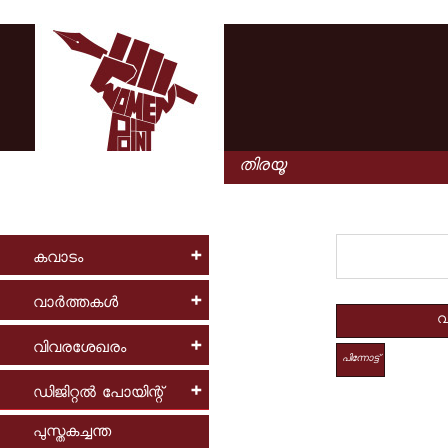
കവാടം
വാര്‍ത്തകള്‍
വ
വിവരശേഖരം
പിന്നോട്ട്
ഡിജിറ്റല്‍ പോയിന്റ്
പുസ്തകച്ചന്ത