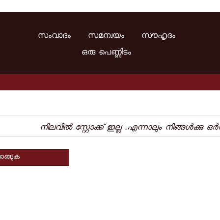
സംവാദം സമന്വയം സൗഹൃദം
ഒരു പെണ്ണിടം
നിലവില്‍ സ്റ്റോക്ക് ഇല്ല .എന്നാലും നിങ്ങള്‍ക്കു ഒര
ാങ്ങുക