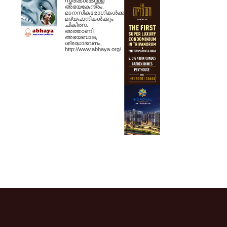
സ്ത്രീകള്‍ക്കുള്ള
അഭയകേന്ദ്രം.
മാനസികരോഗികള്‍ക്കും
മദ്യപാനികള്‍ക്കും
ചികിത്സ.
അത്താണി,
അഭയബാല,
ശ്രദ്ധാഭവനം,
http://www.abhaya.org/